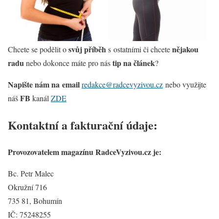
svůj příběh
nějakou
Chcete se podělit o
s ostatními či chcete
radu
tip na článek
nebo dokonce máte pro nás
?
Napište nám na
email
redakce@radcevyzivou.cz
nebo využijte
FB
náš
kanál
ZDE
Kontaktní a fakturační údaje:
Provozovatelem magazínu RadceVyzivou.cz je:
Bc. Petr Malec
Okružní 716
735 81, Bohumín
IČ: 75248255