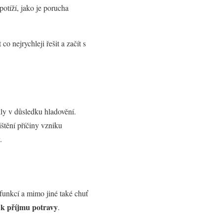
potíží, jako je porucha
o nejrychleji řešit a začít s
ly v důsledku hladovění.
jištění příčiny vzniku
.
funkcí a mimo jiné také chuť
k příjmu potravy
.