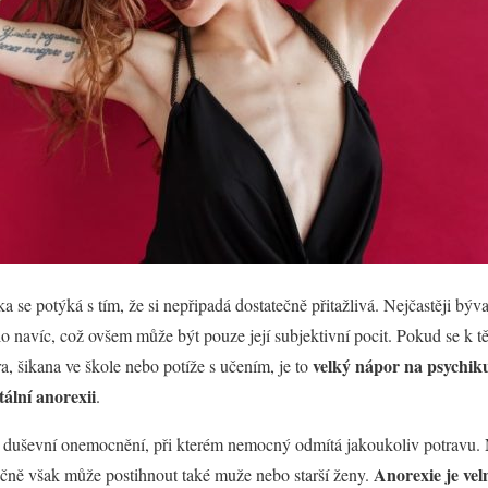
 se potýká s tím, že si nepřipadá dostatečně přitažlivá. Nejčastěji býva
ilo navíc, což ovšem může být pouze její subjektivní pocit. Pokud se k t
velký nápor na psychiku
, šikana ve škole nebo potíže s učením, je to
ální anorexii
.
 duševní onemocnění, při kterém nemocný odmítá jakoukoliv potravu. Ne
Anorexie je ve
ečně však může postihnout také muže nebo starší ženy.