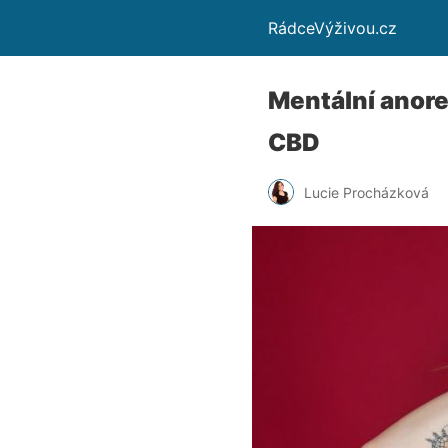
RádceVýživou.cz
Mentální anorex
CBD
Lucie Procházková