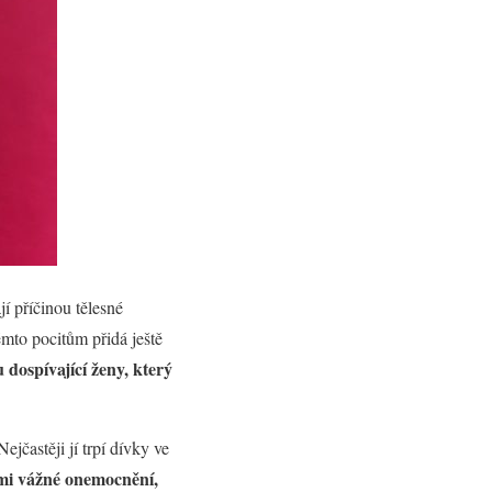
jí příčinou tělesné
ěmto pocitům přidá ještě
 dospívající ženy, který
jčastěji jí trpí dívky ve
lmi vážné onemocnění,