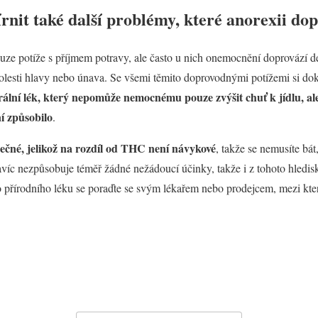
it také další problémy, které anorexii dop
ouze potíže s příjmem potravy, ale často u nich onemocnění doprovází d
olesti hlavy nebo únava. Se všemi těmito doprovodnými potížemi si dok
rální lék, který nepomůže nemocnému pouze zvýšit chuť k jídlu, al
ní způsobilo
.
ečné, jelikož na rozdíl od THC není návykové
, takže se nemusíte bát
víc nezpůsobuje téměř žádné nežádoucí účinky, takže i z tohoto hledisk
přírodního léku se poraďte se svým lékařem nebo prodejcem, mezi kter