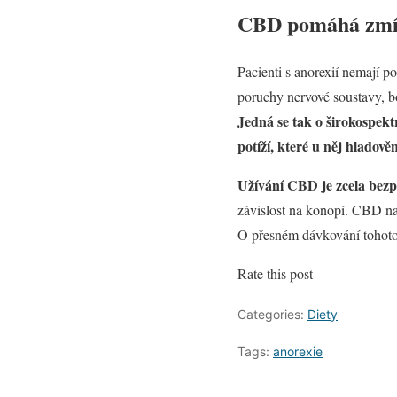
CBD pomáhá zmírn
Pacienti s anorexií nemají p
poruchy nervové soustavy, b
Jedná se tak o širokospekt
potíží, které u něj hladově
Užívání CBD je zcela bezp
závislost na konopí. CBD na
O přesném dávkování tohoto 
Rate this post
Categories:
Diety
Tags:
anorexie