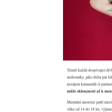
Téměř každá dospívající dívka
nedostatky, jako třeba pár k
nezájem kamarádů či partnera
může sklouznout až k ment
Mentální anorexie patří mezi
věku od 14 do 18 let, výjim