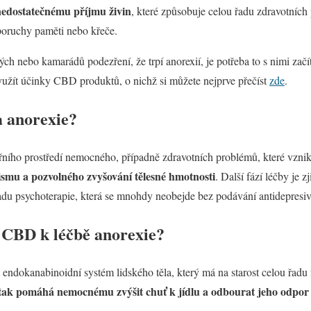
 nedostatečnému příjmu živin
, které způsobuje celou řadu zdravotních 
, poruchy paměti nebo křeče.
 nebo kamarádů podezření, že trpí anorexií, je potřeba to s nimi začít c
využít účinky CBD produktů, o nichž si můžete nejprve přečíst
zde
.
a anorexie?
řního prostředí nemocného, případně zdravotních problémů, které vznik
smu a pozvolného zvyšování tělesné hmotnosti
. Další fází léčby je z
řadu psychoterapie, která se mnohdy neobejde bez podávání antidepresiv
 CBD k léčbě anorexie?
endokanabinoidní systém lidského těla, který má na starost celou řadu 
k pomáhá nemocnému zvýšit chuť k jídlu a odbourat jeho odpor 