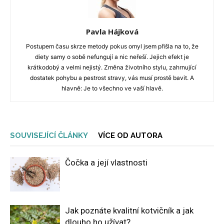
Pavla Hájková
Postupem času skrze metody pokus omyl jsem přišla na to, že
diety samy o sobě nefungují a nic neřeší. Jejich efekt je
krátkodobý a velmi nejistý. Změna životního stylu, zahrnující
dostatek pohybu a pestrost stravy, vás musí prostě bavit. A
hlavně: Je to všechno ve vaší hlavě.
SOUVISEJÍCÍ ČLÁNKY
VÍCE OD AUTORA
Čočka a její vlastnosti
Jak poznáte kvalitní kotvičník a jak
dlouho ho užívat?