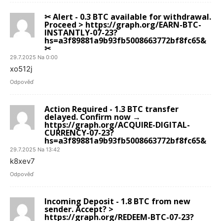
✂ Alert - 0.3 BTC available for withdrawal.
Proceed > https://graph.org/EARN-BTC-
INSTANTLY-07-23?
hs=a3f89881a9b93fb5008663772bf8fc65&
✂
29.7.2025 Na 0:00
xo512j
Odpověď
Action Required - 1.3 BTC transfer
delayed. Confirm now →
https://graph.org/ACQUIRE-DIGITAL-
CURRENCY-07-23?
hs=a3f89881a9b93fb5008663772bf8fc65&
29.7.2025 Na 13:42
k8xev7
Odpověď
Incoming Deposit - 1.8 BTC from new
sender. Accept? >
https://graph.org/REDEEM-BTC-07-23?