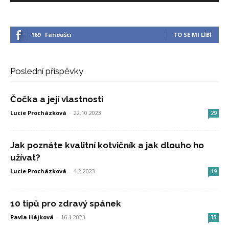
169
Fanoušci
TO SE MI LÍBÍ
Poslední příspěvky
Čočka a její vlastnosti
Lucie Procházková
-
22.10.2023
29
Jak poznáte kvalitní kotvičník a jak dlouho ho
užívat?
Lucie Procházková
-
4.2.2023
19
10 tipů pro zdravý spánek
Pavla Hájková
-
16.1.2023
35