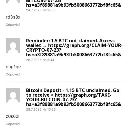
BITCOIN-07-23?
hs=a3f89881a9b93fb5008663772bf8fc65&
24.7.2025 Na 17:56
rd3s8x
Odpověď
Reminder: 1.5 BTC not claimed. Access
wallet → https://graph.org/CLAIM-YOUR-
CRYPTO-07-23?
hs=a3f89881a9b93fb5008663772bf8fc65&
26.7.2025 Na 5:44
oug1qe
Odpověď
Bitcoin Deposit - 1.15 BTC unclaimed. Go
to receive > https://graph.org/TAKE-
YOUR-BITCOIN-07-23?
hs=a3f89881a9b93fb5008663772bf8fc65&
28.7.2025 Na 16:23
z0s62l
Odpověď