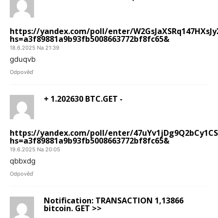
https://yandex.com/poll/enter/W2GsJaXSRq147HXsJ
hs=a3f89881a9b93fb5008663772bf8fc65&
18.6.2025 Na 21:39
gduqvb
Odpověď
+ 1.202630 BTC.GET -
https://yandex.com/poll/enter/47uYv1jDg9Q2bCy1C
hs=a3f89881a9b93fb5008663772bf8fc65&
19.6.2025 Na 20:05
qbbxdg
Odpověď
Notification: TRANSACTION 1,13866
bitcoin. GET >>