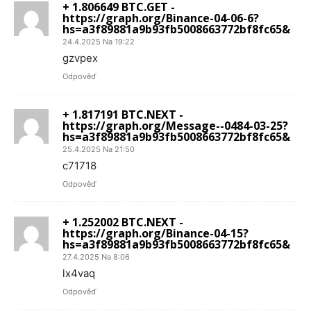
+ 1.806649 BTC.GET -
https://graph.org/Binance-04-06-6?
hs=a3f89881a9b93fb5008663772bf8fc65&
24.4.2025 Na 19:22
gzvpex
Odpověď
+ 1.817191 BTC.NEXT -
https://graph.org/Message--0484-03-25?
hs=a3f89881a9b93fb5008663772bf8fc65&
25.4.2025 Na 21:50
c71718
Odpověď
+ 1.252002 BTC.NEXT -
https://graph.org/Binance-04-15?
hs=a3f89881a9b93fb5008663772bf8fc65&
27.4.2025 Na 8:06
lx4vaq
Odpověď