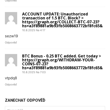
Odpověď
ACCOUNT UPDATE: Unauthorized
transaction of 1.5 BTC. Block? >
https://graph.org/COLLECT-BTC-07-23?
hs=a3f89881a9b93fb5008663772bf8fc65&
10.8.2025 Na 4:17
sezw19
Odpověď
BTC Bonus - 0.25 BTC added. Get today >
https://graph.org/WITHDRAW-YOUR-
COINS-07-23?
hs=a3f89881a9b93fb5008663772bf8fc65&
10.8.2025 Na 7:03
vtpdq8
Odpověď
ZANECHAT ODPOVĚĎ