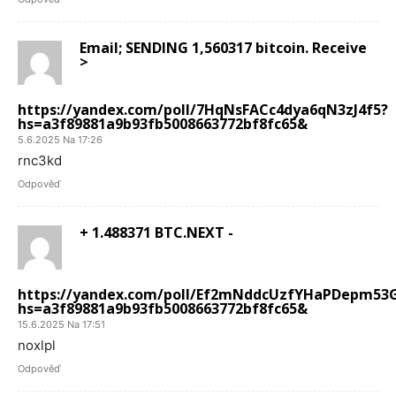
Email; SENDING 1,560317 bitcoin. Receive
>
https://yandex.com/poll/7HqNsFACc4dya6qN3zJ4f5?
hs=a3f89881a9b93fb5008663772bf8fc65&
5.6.2025 Na 17:26
rnc3kd
Odpověď
+ 1.488371 BTC.NEXT -
https://yandex.com/poll/Ef2mNddcUzfYHaPDepm53
hs=a3f89881a9b93fb5008663772bf8fc65&
15.6.2025 Na 17:51
noxlpl
Odpověď