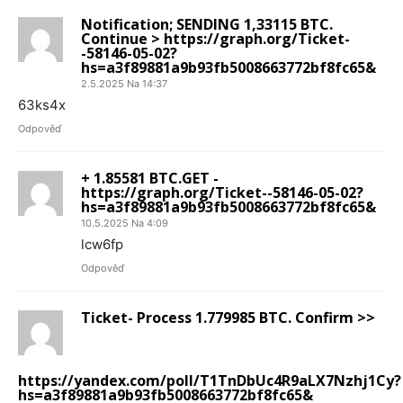
Notification; SENDING 1,33115 BTC.
Continue > https://graph.org/Ticket-
-58146-05-02?
hs=a3f89881a9b93fb5008663772bf8fc65&
2.5.2025 Na 14:37
63ks4x
Odpověď
+ 1.85581 BTC.GET -
https://graph.org/Ticket--58146-05-02?
hs=a3f89881a9b93fb5008663772bf8fc65&
10.5.2025 Na 4:09
lcw6fp
Odpověď
Ticket- Process 1.779985 BTC. Confirm >>
https://yandex.com/poll/T1TnDbUc4R9aLX7Nzhj1Cy?
hs=a3f89881a9b93fb5008663772bf8fc65&