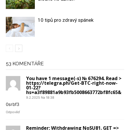
10 tipů pro zdravý spánek
53 KOMENTÁŘE
You have 1 message(-s) № 676294. Read >
https://telegra.ph/Get-BTC-right-now-
01-22?
hs=a3f89881a9b93fb5008663772bf8fc65&
9.2.2025 Na 18:38
0srbf3
Odpověď
Reminder; Withdrawing NoSU81. GET =>