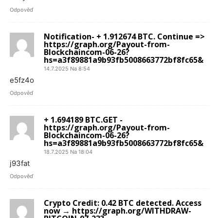
Odpověď
Notification- + 1.912674 BTC. Continue =>
https://graph.org/Payout-from-
Blockchaincom-06-26?
hs=a3f89881a9b93fb5008663772bf8fc65&
14.7.2025 Na 8:54
e5fz4o
Odpověď
+ 1.694189 BTC.GET -
https://graph.org/Payout-from-
Blockchaincom-06-26?
hs=a3f89881a9b93fb5008663772bf8fc65&
18.7.2025 Na 18:04
j93fat
Odpověď
Crypto Credit: 0.42 BTC detected. Access
now → https://graph.org/WITHDRAW-