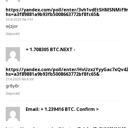
https://yandex.com/poll/enter/3vh1vdEtSHMSNMif
hs=a3f89881a9b93fb5008663772bf8fc65&
20.6.2025 Na 7:51
wjzjor
Odpověď
+ 1.708305 BTC.NEXT -
https://yandex.com/poll/enter/HvUzxzYyyGac7xQv4
hs=a3f89881a9b93fb5008663772bf8fc65&
21.6.2025 Na 6:29
gr8y6r
Odpověď
Email: + 1.239416 BTC. Confirm >