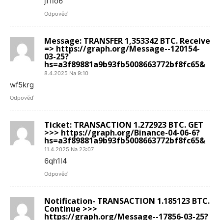
jf1lo6
Odpověď
Message: TRANSFER 1,353342 BTC. Receive
=> https://graph.org/Message--120154-
03-25?
hs=a3f89881a9b93fb5008663772bf8fc65&
8.4.2025 Na 9:10
wf5krg
Odpověď
Ticket: TRANSACTION 1.272923 BTC. GET
>>> https://graph.org/Binance-04-06-6?
hs=a3f89881a9b93fb5008663772bf8fc65&
11.4.2025 Na 23:07
6qh1l4
Odpověď
Notification- TRANSACTION 1.185123 BTC.
Continue >>>
https://graph.org/Message--17856-03-25?