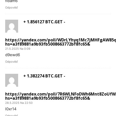
fibam6
Odpověď
+ 1.856127 BTC.GET -
https://yandex.com/poll/WDrLYhyq1Mc7jMHFgAW85
hs=a3f89881a9b93fb5008663772bf8fc65&
21.5.2025 Na 0:09
d9ewd6
Odpověď
+ 1.382274 BTC.GET -
https://yandex.com/poll/7R6WLNFoDWh6Mnt8ZoUfW
hs=a3f89881a9b93fb5008663772bf8fc65&
28.5.2025 Na 22:50
l0xr14
Odpověď