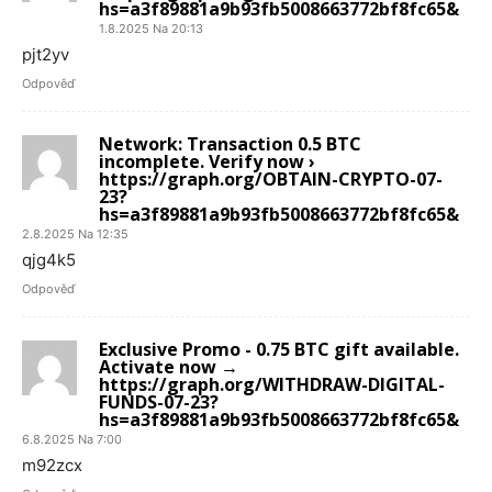
hs=a3f89881a9b93fb5008663772bf8fc65&
1.8.2025 Na 20:13
pjt2yv
Odpověď
Network: Transaction 0.5 BTC
incomplete. Verify now ›
https://graph.org/OBTAIN-CRYPTO-07-
23?
hs=a3f89881a9b93fb5008663772bf8fc65&
2.8.2025 Na 12:35
qjg4k5
Odpověď
Exclusive Promo - 0.75 BTC gift available.
Activate now →
https://graph.org/WITHDRAW-DIGITAL-
FUNDS-07-23?
hs=a3f89881a9b93fb5008663772bf8fc65&
6.8.2025 Na 7:00
m92zcx