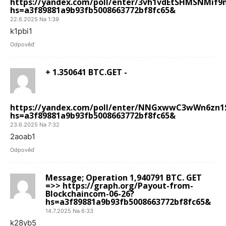
https://yandex.com/poll/enter/3vh1vdEtSHMSNMif
hs=a3f89881a9b93fb5008663772bf8fc65&
22.6.2025 Na 1:39
k1pbi1
Odpověď
+ 1.350641 BTC.GET -
https://yandex.com/poll/enter/NNGxwwC3wWn6zn
hs=a3f89881a9b93fb5008663772bf8fc65&
23.6.2025 Na 7:32
2aoab1
Odpověď
Message; Operation 1,940791 BTC. GET
=>> https://graph.org/Payout-from-
Blockchaincom-06-26?
hs=a3f89881a9b93fb5008663772bf8fc65&
14.7.2025 Na 6:33
k28yb5