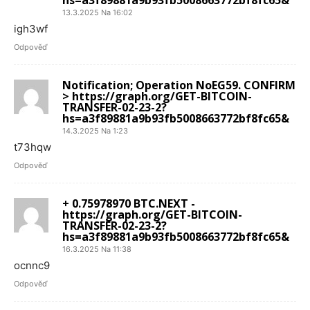
13.3.2025 Na 16:02
igh3wf
Odpověď
Notification; Operation NoEG59. CONFIRM
> https://graph.org/GET-BITCOIN-
TRANSFER-02-23-2?
hs=a3f89881a9b93fb5008663772bf8fc65&
14.3.2025 Na 1:23
t73hqw
Odpověď
+ 0.75978970 BTC.NEXT -
https://graph.org/GET-BITCOIN-
TRANSFER-02-23-2?
hs=a3f89881a9b93fb5008663772bf8fc65&
16.3.2025 Na 11:38
ocnnc9
Odpověď