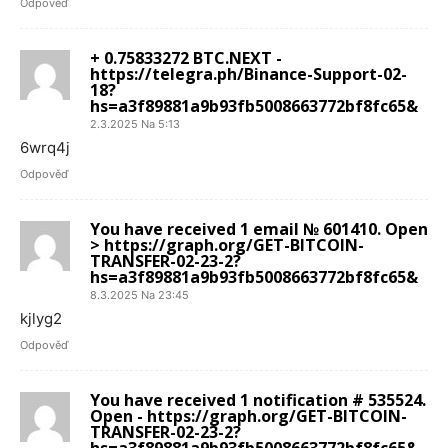
Odpověď
+ 0.75833272 BTC.NEXT -
https://telegra.ph/Binance-Support-02-
18?
hs=a3f89881a9b93fb5008663772bf8fc65&
2.3.2025 Na 5:13
6wrq4j
Odpověď
You have received 1 email № 601410. Open
> https://graph.org/GET-BITCOIN-
TRANSFER-02-23-2?
hs=a3f89881a9b93fb5008663772bf8fc65&
8.3.2025 Na 23:45
kjlyg2
Odpověď
You have received 1 notification # 535524.
Open - https://graph.org/GET-BITCOIN-
TRANSFER-02-23-2?
hs=a3f89881a9b93fb5008663772bf8fc65&