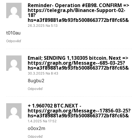
Reminder- Operation #EB98. CONFIRM =>
https://telegra.ph/Binance-Support-02-
18?
hs=a3f89881a9b93fb5008663772bf8fc65&
26.3.2025 Na 5:13
t010au
Odpověď
Email; SENDING 1,130305 bitcoin. Next =>
https://graph.org/Message--685-03-25?
hs=a3f89881a9b93fb5008663772bf8fc65&
30.3.2025 Na 8:43
8ugbu2
Odpověď
+ 1.960702 BTC.NEXT -
https://graph.org/Message--17856-03-25?
hs=a3f89881a9b93fb5008663772bf8fc65&
1.4.2025 Na 17:52
o0ox2m
Odpověď