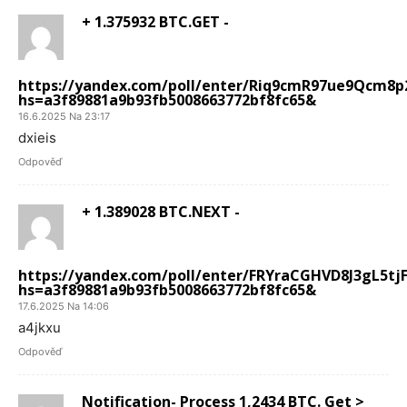
+ 1.375932 BTC.GET -
https://yandex.com/poll/enter/Riq9cmR97ue9Qcm8p
hs=a3f89881a9b93fb5008663772bf8fc65&
16.6.2025 Na 23:17
dxieis
Odpověď
+ 1.389028 BTC.NEXT -
https://yandex.com/poll/enter/FRYraCGHVD8J3gL5tj
hs=a3f89881a9b93fb5008663772bf8fc65&
17.6.2025 Na 14:06
a4jkxu
Odpověď
Notification- Process 1,2434 BTC. Get >