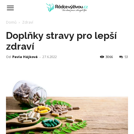
RádceVýživou.cz
Domů
Zdraví
Doplňky stravy pro lepší
zdraví
Od
Pavla Hájková
-
27.6.2022
3066
53