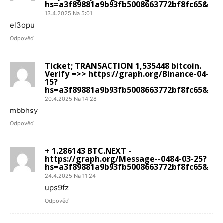
hs=a3f89881a9b93fb5008663772bf8fc65&
13.4.2025 Na 5:01
el3opu
Odpověď
Ticket; TRANSACTION 1,535448 bitcoin.
Verify =>> https://graph.org/Binance-04-
15?
hs=a3f89881a9b93fb5008663772bf8fc65&
20.4.2025 Na 14:28
mbbhsy
Odpověď
+ 1.286143 BTC.NEXT -
https://graph.org/Message--0484-03-25?
hs=a3f89881a9b93fb5008663772bf8fc65&
24.4.2025 Na 11:24
ups9fz
Odpověď