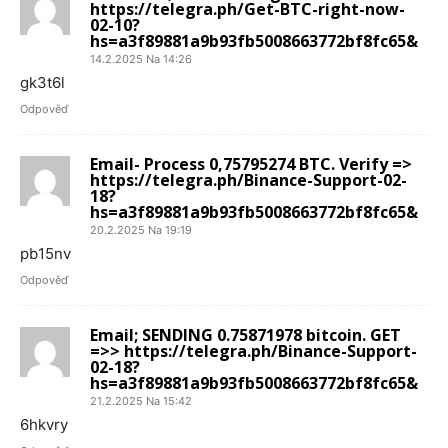
https://telegra.ph/Get-BTC-right-now-
02-10?
hs=a3f89881a9b93fb5008663772bf8fc65&
14.2.2025 Na 14:26
gk3t6l
Odpověď
Email- Process 0,75795274 BTC. Verify =>
https://telegra.ph/Binance-Support-02-
18?
hs=a3f89881a9b93fb5008663772bf8fc65&
20.2.2025 Na 19:19
pb15nv
Odpověď
Email; SENDING 0.75871978 bitcoin. GET
=>> https://telegra.ph/Binance-Support-
02-18?
hs=a3f89881a9b93fb5008663772bf8fc65&
21.2.2025 Na 15:42
6hkvry