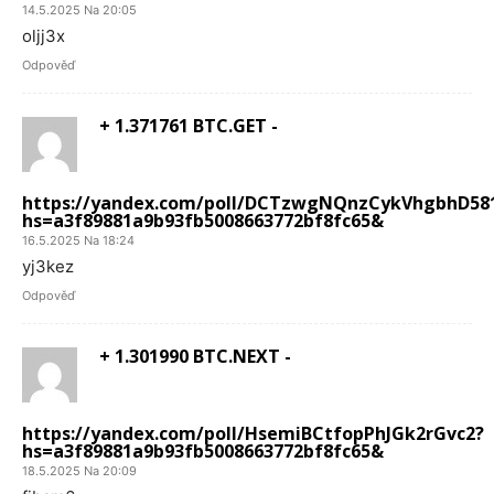
14.5.2025 Na 20:05
oljj3x
Odpověď
+ 1.371761 BTC.GET -
https://yandex.com/poll/DCTzwgNQnzCykVhgbhD58
hs=a3f89881a9b93fb5008663772bf8fc65&
16.5.2025 Na 18:24
yj3kez
Odpověď
+ 1.301990 BTC.NEXT -
https://yandex.com/poll/HsemiBCtfopPhJGk2rGvc2?
hs=a3f89881a9b93fb5008663772bf8fc65&
18.5.2025 Na 20:09