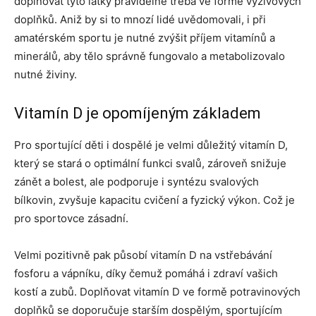
doplňovat tyto látky pravidelně třeba ve formě výživových
doplňků. Aniž by si to mnozí lidé uvědomovali, i při
amatérském sportu je nutné zvýšit příjem vitamínů a
minerálů, aby tělo správně fungovalo a metabolizovalo
nutné živiny.
Vitamín D je opomíjeným základem
Pro sportující děti i dospělé je velmi důležitý vitamín D,
který se stará o optimální funkci svalů, zároveň snižuje
zánět a bolest, ale podporuje i syntézu svalových
bílkovin, zvyšuje kapacitu cvičení a fyzický výkon. Což je
pro sportovce zásadní.
Velmi pozitivně pak působí vitamín D na vstřebávání
fosforu a vápníku, díky čemuž pomáhá i zdraví vašich
kostí a zubů. Doplňovat vitamín D ve formě potravinových
doplňků se doporučuje starším dospělým, sportujícím