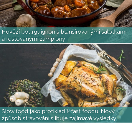
Hovězí bourguignon s blanšírovanými šalotkami
a restovanými žampiony
Slow food jako protiklad k fast foodu. Nový
způsob stravování slibuje zajímavé výsledky