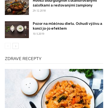
Hovězí bourguignon s blanšírovanými
šalotkami a restovanými žampiony
29.12.2018
Pozor na mléčnou dietu. Ochudí výživu a
končí jo-jo efektem
10.5.2019
ZDRAVÉ RECEPTY