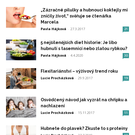
„Zázračné pilulky a hubnoucí koktejly mi
zničily život,“ svěřuje se čtenářka
Marcela
Pavla Hájková
-
27.3.2017
21
5 nejšílenějších diet historie: Je libo
hubnutí s tasemnicí nebo zlatou rybkou?
Pavla Hájková
-
4.4.2020
30
Flexitariánství – výživový trend roku
Lucie Procházková
-
29.9.2017
19
Osvědčený návod jak vyzrát na chřipku a
nachlazení
Lucie Procházková
-
15.11.2017
11
Hubnete do plavek? Zkuste to s proteiny