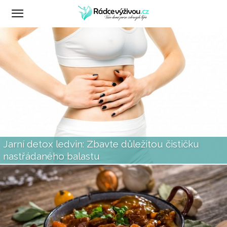
RádceVýživou.cz
Jarní detox ledvin: Zbavte důležitou čističku
nastřádaného balastu