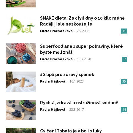
SNAKE dieta: Za čtyři dny o 10 kilo méně.
Raději ji ale nezkoušejte
Lucie Procházková
-
2.9.2018
11
Superfood aneb super potraviny, které
byste měli znát
Lucie Procházková
-
19.7.2020
7
10 tipů pro zdravý spánek
Pavla Hájková
-
16.1.2023
35
Rychlá, zdravá a ostružinová snídaně
Pavla Hájková
-
23.8.2017
14
Cvičení Tabata je v boji s tuky