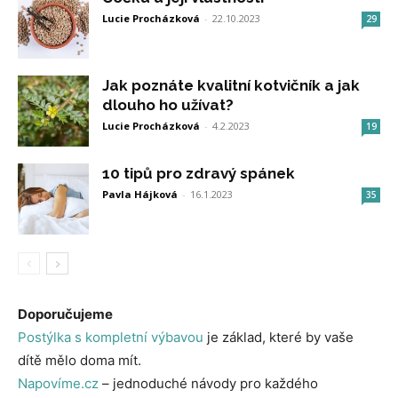
Lucie Procházková
-
22.10.2023
29
Jak poznáte kvalitní kotvičník a jak
dlouho ho užívat?
Lucie Procházková
-
4.2.2023
19
10 tipů pro zdravý spánek
Pavla Hájková
-
16.1.2023
35
Doporučujeme
Postýlka s kompletní výbavou
je základ, které by vaše
dítě mělo doma mít.
Napovíme.cz
– jednoduché návody pro každého