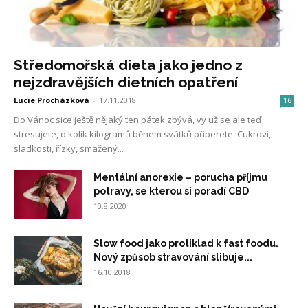
Středomořská dieta jako jedno z
nejzdravějších dietních opatření
Lucie Procházková
-
17.11.2018
16
Do Vánoc sice ještě nějaký ten pátek zbývá, vy už se ale teď
stresujete, o kolik kilogramů během svátků přiberete. Cukroví,
sladkosti, řízky, smažený...
Mentální anorexie – porucha příjmu
potravy, se kterou si poradí CBD
10.8.2020
Slow food jako protiklad k fast foodu.
Nový způsob stravování slibuje...
16.10.2018