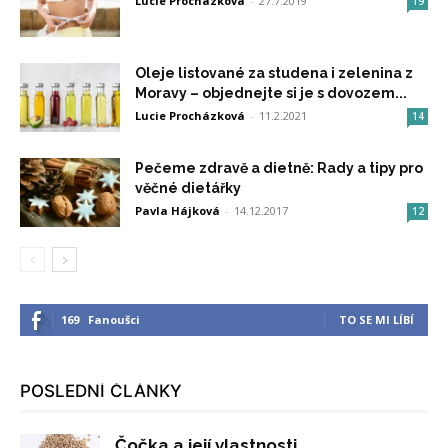
Lucie Procházková
-
27.7.2019
19
Oleje listované za studena i zelenina z
Moravy – objednejte si je s dovozem...
Lucie Procházková
-
11.2.2021
14
Pečeme zdravě a dietně: Rady a tipy pro
věčné dietářky
Pavla Hájková
-
14.12.2017
12
169
Fanoušci
TO SE MI LÍBÍ
POSLEDNÍ ČLÁNKY
Čočka a její vlastnosti