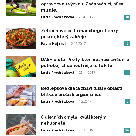
opravdovou výzvou. Začátečníci, ať se
mu ale...
Lucie Procházková
-
25.4.2017
30
Zeleninové pisto manchego: Lehký
pokrm, který zahřeje
Pavla Hájková
-
2.12.2017
18
DASH dieta: Pro ty, kteří nesnáší cvičení a
potřebují zhubnout nějaké to kilo
Lucie Procházková
-
22.11.2017
11
Bezlepková dieta zbaví tuku v oblasti
bříška a pročistí organismus
Lucie Procházková
-
1.2.2017
3
6 dietních omylů, kvůli kterým
nehubnete
Lucie Procházková
-
26.7.2018
26