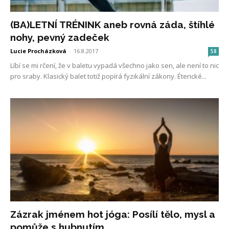
(BA)LETNÍ TRÉNINK aneb rovná záda, štíhlé
nohy, pevný zadeček
Lucie Procházková
-
16.8.2017
58
Líbí se mi rčení, že v baletu vypadá všechno jako sen, ale není to nic
pro sraby. Klasický balet totiž popírá fyzikální zákony. Éterické...
Zázrak jménem hot jóga: Posílí tělo, mysl a
pomůže s hubnutím