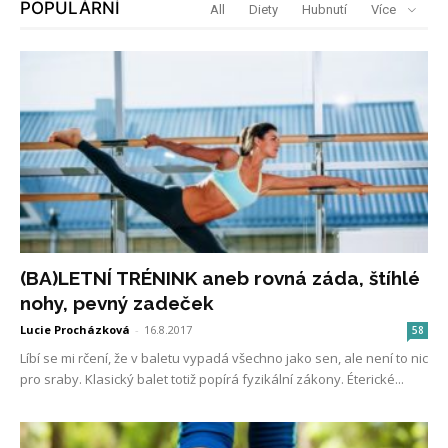
POPULÁRNÍ
All
Diety
Hubnutí
Více
(BA)LETNÍ TRÉNINK aneb rovná záda, štíhlé
nohy, pevný zadeček
Lucie Procházková
-
16.8.2017
58
Líbí se mi rčení, že v baletu vypadá všechno jako sen, ale není to nic
pro sraby. Klasický balet totiž popírá fyzikální zákony. Éterické...