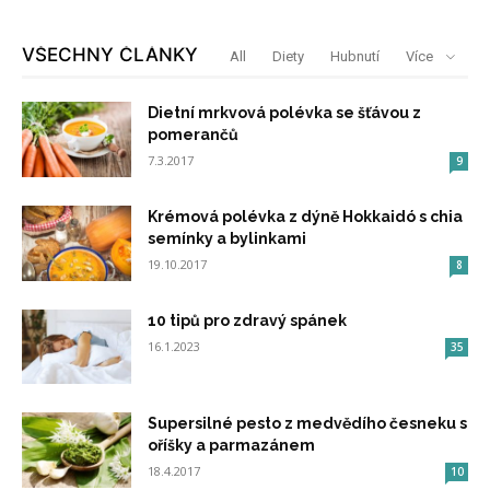
VŠECHNY ČLÁNKY
All
Diety
Hubnutí
Více
Dietní mrkvová polévka se šťávou z
pomerančů
7.3.2017
9
Krémová polévka z dýně Hokkaidó s chia
semínky a bylinkami
19.10.2017
8
10 tipů pro zdravý spánek
16.1.2023
35
Supersilné pesto z medvědího česneku s
oříšky a parmazánem
18.4.2017
10