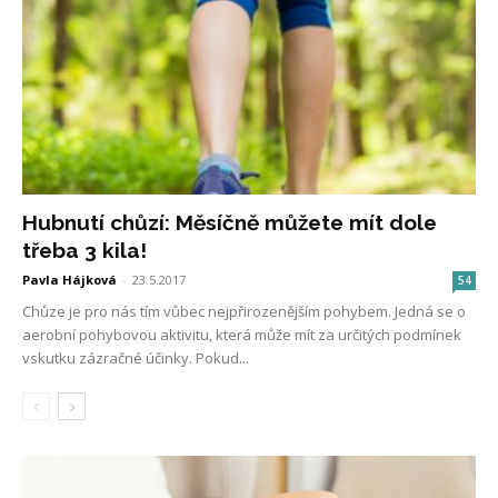
Hubnutí chůzí: Měsíčně můžete mít dole
třeba 3 kila!
Pavla Hájková
-
23.5.2017
54
Chůze je pro nás tím vůbec nejpřirozenějším pohybem. Jedná se o
aerobní pohybovou aktivitu, která může mít za určitých podmínek
vskutku zázračné účinky. Pokud...