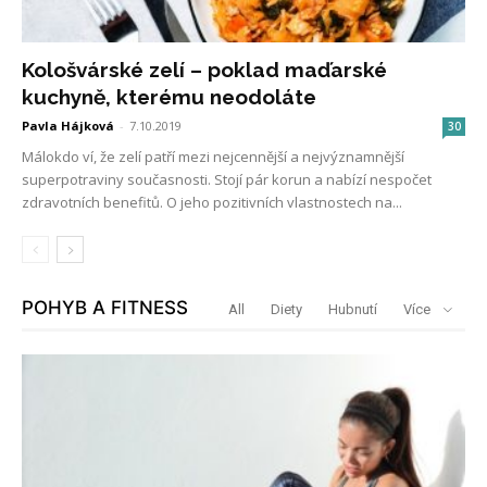
Kološvárské zelí – poklad maďarské
kuchyně, kterému neodoláte
Pavla Hájková
-
7.10.2019
30
Málokdo ví, že zelí patří mezi nejcennější a nejvýznamnější
superpotraviny současnosti. Stojí pár korun a nabízí nespočet
zdravotních benefitů. O jeho pozitivních vlastnostech na...
POHYB A FITNESS
All
Diety
Hubnutí
Více