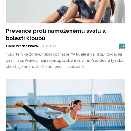
Prevence proti namoženému svalu a
bolesti kloubů
Lucie Procházková
-
29.8.2017
23
"Sportem ke zdraví," říkají optimisté. "A trvalé invaliditě," dodávají
pesimisté. Pravdu mají svým způsobem všichni. Pravidelná fyzická
aktivita je pro naše tělo přínosem, současně...