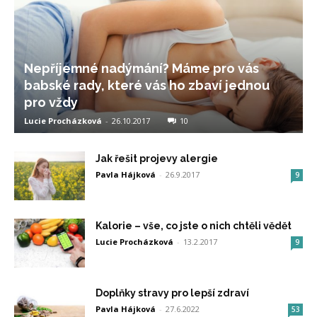
Nepříjemné nadýmání? Máme pro vás
babské rady, které vás ho zbaví jednou
pro vždy
Lucie Procházková
-
26.10.2017
10
Jak řešit projevy alergie
Pavla Hájková
-
26.9.2017
9
Kalorie – vše, co jste o nich chtěli vědět
Lucie Procházková
-
13.2.2017
9
Doplňky stravy pro lepší zdraví
Pavla Hájková
-
27.6.2022
53