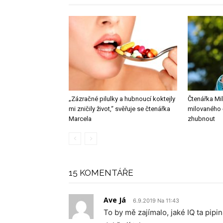
„Zázračné pilulky a hubnoucí koktejly
Čtenářka Mil
mi zničily život,“ svěřuje se čtenářka
milovaného 
Marcela
zhubnout
15 KOMENTÁŘE
Ave Já
6.9.2019 Na 11:43
To by mě zajímalo, jaké IQ ta pipi