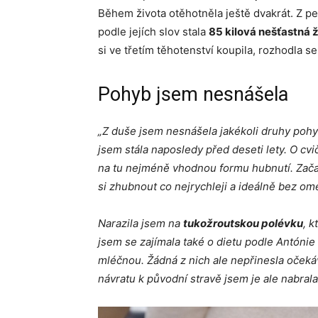
Během života otěhotněla ještě dvakrát. Z pe
podle jejích slov stala
85 kilová nešťastná 
si ve třetím těhotenství koupila, rozhodla se
Pohyb jsem nesnášela
„Z duše jsem nesnášela jakékoli druhy pohy
jsem stála naposledy před deseti lety. O cvi
na tu nejméně vhodnou formu hubnutí. Začala
si zhubnout co nejrychleji a ideálně bez o
Narazila jsem na
tukožroutskou polévku
, 
jsem se zajímala také o dietu podle Antóni
mléčnou. Žádná z nich ale nepřinesla očeká
návratu k původní stravě jsem je ale nabrala 