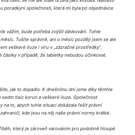
kila navíc se mě ale stále držela jako klíšťata. Naštěstí
ou poradkyní společnosti, která mi byla po objednávce
olik vážím, bude potřeba zvýšit dávkování. Tohle
a měsíc. Tušíte správně, ani o měsíc později jsem se ale
em veškeré iluze i víru v „zázračné prostředky“.
é částky v případě, že tabletky nebudou účinkovat.
šíte, jak to dopadlo. K dnešnímu dni jsme díky těmhle
o sedm tisíc korun a veškeré iluze. Společnost
na to, abych tuhle situaci dokázala řešit právní
 zahraničí, kde jsou na něj naše právní normy krátké.
příběh, který je zároveň varováním pro podobně hloupé