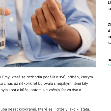
1
Pa
Z
d
i
Pa
D
N
 Emy, která se rozhodla podělit o svůj příběh, kterým
ta z nás už několik let bojovala s nějakými těmi kily
byla kost a kůže, potom ale začala jíst za dva a
uba deset kilogramů, které se jí držely jako klíšťata.