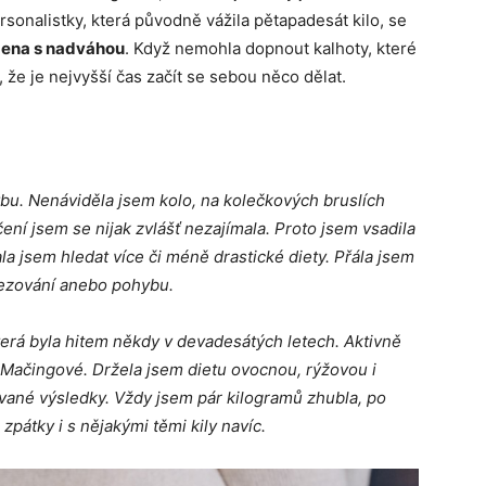
rsonalistky, která původně vážila pětapadesát kilo, se
žena s nadváhou
. Když nemohla dopnout kalhoty, které
, že je nejvyšší čas začít se sebou něco dělat.
bu. Nenáviděla jsem kolo, na kolečkových bruslích
čení jsem se nijak zvlášť nezajímala. Proto jsem vsadila
 jsem hledat více či méně drastické diety. Přála jsem
mezování anebo pohybu.
která byla hitem někdy v devadesátých letech. Aktivně
e Mačingové. Držela jsem dietu ovocnou, rýžovou i
vané výsledky. Vždy jsem pár kilogramů zhubla, po
zpátky i s nějakými těmi kily navíc.