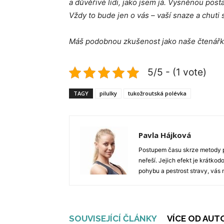
a důvěřivé lidi, jako jsem já. Vysněnou posta
Vždy to bude jen o vás – vaší snaze a chuti
Máš podobnou zkušenost jako naše čtenářk
5/5 - (1 vote)
TAGY
pilulky
tukožroutská polévka
Pavla Hájková
Postupem času skrze metody po
neřeší. Jejich efekt je krátkod
pohybu a pestrost stravy, vás 
SOUVISEJÍCÍ ČLÁNKY
VÍCE OD AUT