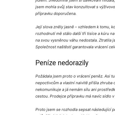
jídlem. Svědomitě jsem si dávkování hlídala, 
jsem mohla svůj stav konzultovat s výživov
přípravku doporučena.
Její slova zněly jasně – vzhledem k tomu, k
rozhodnutí mě stálo další tři tisíce a kúru n
na svou vysněnou váhu nedostala. Ztratila js
Společnost naštěstí garantovala vrácení cel
Peníze nedorazily
Požádala jsem proto o vrácení peněz. Asi tu
nepoctivcům a vlastní naivitě přišla zhruba 
nekomunikuje a já nemám sílu ani prostředky 
cestou. Prodejce přípravku má navíc sídlo v
Proto jsem se rozhodla sepsat následující 