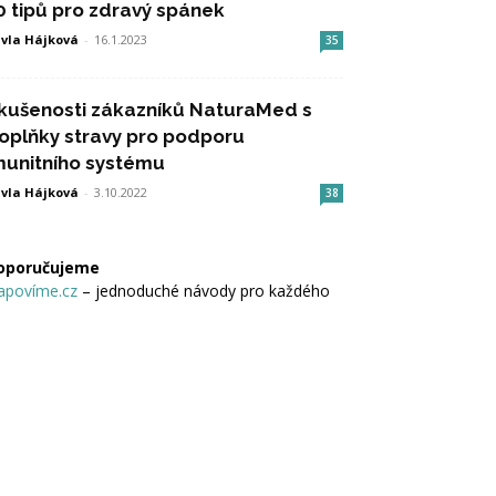
0 tipů pro zdravý spánek
vla Hájková
-
16.1.2023
35
kušenosti zákazníků NaturaMed s
oplňky stravy pro podporu
munitního systému
vla Hájková
-
3.10.2022
38
oporučujeme
apovíme.cz
– jednoduché návody pro každého