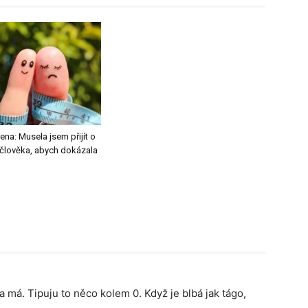
ena: Musela jsem přijít o
člověka, abych dokázala
na má. Tipuju to něco kolem 0. Když je blbá jak tágo,