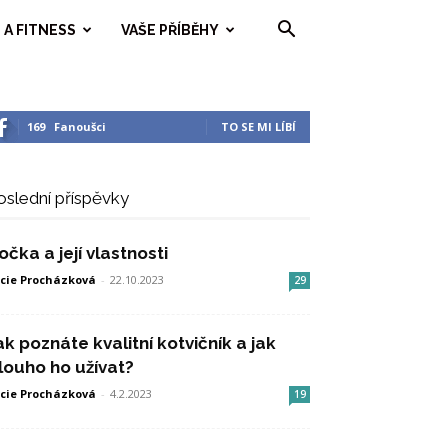
 A FITNESS
VAŠE PŘÍBĚHY
169
Fanoušci
TO SE MI LÍBÍ
oslední příspěvky
očka a její vlastnosti
cie Procházková
-
22.10.2023
29
ak poznáte kvalitní kotvičník a jak
louho ho užívat?
cie Procházková
-
4.2.2023
19