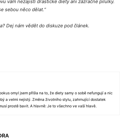
vu vám nezajistí drastické diety ani zázračné pilulky.
 se sebou něco dělat.“
a? Dej nám vědět do diskuze pod článek.
kus omyl jsem přišla na to, že diety samy o sobě nefungují a nic
obý a velmi nejistý. Změna životního stylu, zahrnující dostatek
musí prostě bavit. A hlavně: Je to všechno ve vaší hlavě.
ORA