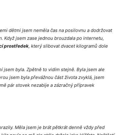
třemi dětmi jsem neměla čas na posilovnu a dodržovat
m. Když jsem zase jednou brouzdala po internetu,
í prostředek
, který slibovat dvacet kilogramů dole
ní jsem byla. Zpětně to vidím stejně. Byla jsem ale
rou jsem byla převážnou část života zvyklá, jsem
e mě pár stovek nezabije a zázračný přípravek
dorazily. Měla jsem je brát pětkrát denně vždy před