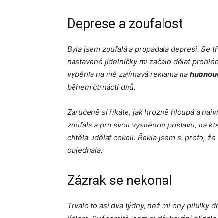
Deprese a zoufalost
Byla jsem zoufalá a propadala depresi. Se 
nastavené jídelníčky mi začalo dělat problé
vyběhla na mě zajímavá reklama na
hubnouc
během čtrnácti dnů.
Zaručeně si říkáte, jak hrozně hloupá a naiv
zoufalá a pro svou vysněnou postavu, na kte
chtěla udělat cokoli. Řekla jsem si proto, ž
objednala.
Zázrak se nekonal
Trvalo to asi dva týdny, než mi ony pilulky 