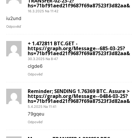
TRANSFER-02-23-2?
hs=71bf91aed21f9687f69a87523f3d82aa&
16.3.2025 Na 11:42
iu2und
Odpověď
+ 1.472811 BTC.GET -
https://graph.org/Message--685-03-25?
hs=71bf91aed21f9687f69a87523f3d82aa&
30.3.2025 Na 8:47
clgde6
Odpověď
Reminder; SENDING 1.76369 BTC. Assure >
https://graph.org/Message--0484-03-25?
hs=71bf91aed21f9687f69a87523f3d82aa&
5.4.2025 Na 11:41
79gqeu
Odpověď