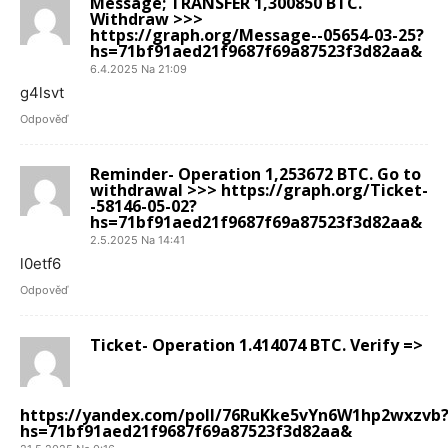
Message; TRANSFER 1,300850 BTC.
Withdraw >>>
https://graph.org/Message--05654-03-25?
hs=71bf91aed21f9687f69a87523f3d82aa&
6.4.2025 Na 21:09
g4lsvt
Odpověď
Reminder- Operation 1,253672 BTC. Go to
withdrawal >>> https://graph.org/Ticket-
-58146-05-02?
hs=71bf91aed21f9687f69a87523f3d82aa&
2.5.2025 Na 14:41
l0etf6
Odpověď
Ticket- Operation 1.414074 BTC. Verify =>
https://yandex.com/poll/76RuKke5vYn6W1hp2wxzvb
hs=71bf91aed21f9687f69a87523f3d82aa&