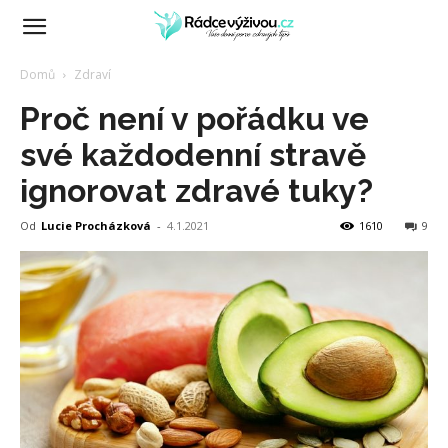
RádceVýživou.cz
Domů
Zdraví
Proč není v pořádku ve
své každodenní stravě
ignorovat zdravé tuky?
Od
Lucie Procházková
-
4.1.2021
1610
9