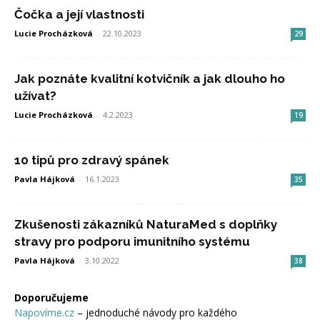
Čočka a její vlastnosti
Lucie Procházková
-
22.10.2023
29
Jak poznáte kvalitní kotvičník a jak dlouho ho
užívat?
Lucie Procházková
-
4.2.2023
19
10 tipů pro zdravý spánek
Pavla Hájková
-
16.1.2023
35
Zkušenosti zákazníků NaturaMed s doplňky
stravy pro podporu imunitního systému
Pavla Hájková
-
3.10.2022
38
Doporučujeme
Napovíme.cz
– jednoduché návody pro každého