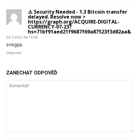
⚠️ Security Needed - 1.3 Bitcoin transfer
delayed. Resolve now >
https://graph.org/ACQUIRE-DIGITAL-
CURRENCY-07-23?
hs=71bf91aed21f9687f69a87523f3d82aa&
29.7.2025 Na 13:48
snkgpp
Odpověď
ZANECHAT ODPOVĚĎ