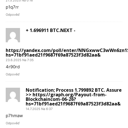
21.5.2025 Na 0:16
p1q7rr
Odpověď
+ 1.696911 BTC.NEXT -
https://yandex.com/poll/enter/NNGxwwC3wWn6zn
hs=71bf91aed21f9687f69a87523f3d82aa&
23.6.2025 Na 7:35
4r90rd
Odpověď
Notification; Process 1.799892 BTC. Assure
>> https://graph.org/Payout-from-
Blockchaincom-06-26?
hs=71bf91aed21f9687f69a87523f3d82aa&
14.7.2025 Na 6:37
p7hmaw
Odpověď