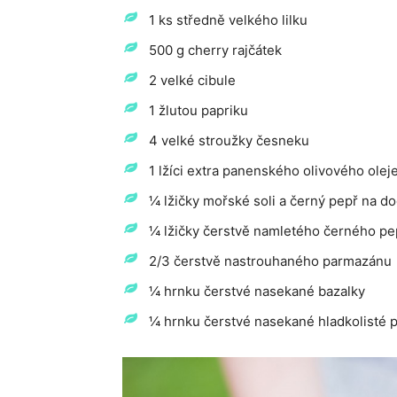
1 ks středně velkého lilku
500 g cherry rajčátek
2 velké cibule
1 žlutou papriku
4 velké stroužky česneku
1 lžíci extra panenského olivového olej
¼ lžičky mořské soli a černý pepř na d
¼ lžičky čerstvě namletého černého pe
2/3 čerstvě nastrouhaného parmazánu
¼ hrnku čerstvé nasekané bazalky
¼ hrnku čerstvé nasekané hladkolisté p