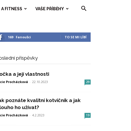
 A FITNESS
VAŠE PŘÍBĚHY
169
Fanoušci
TO SE MI LÍBÍ
oslední příspěvky
očka a její vlastnosti
cie Procházková
-
22.10.2023
29
ak poznáte kvalitní kotvičník a jak
louho ho užívat?
cie Procházková
-
4.2.2023
19