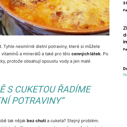
1
Pa
Z
d
i
 Tyhle nesmírně dietní potraviny, které si můžete
Pa
né vitamínů a minerálů a také pro tělo
cenných látek
. Po
tky, protože obsahují spoustu vody a jen malé
D
N
NĚ S CUKETOU ŘADÍME
TNÍ POTRAVINY“
sobě tak nějak
bez chuti
a cuketa? Stejný problém.