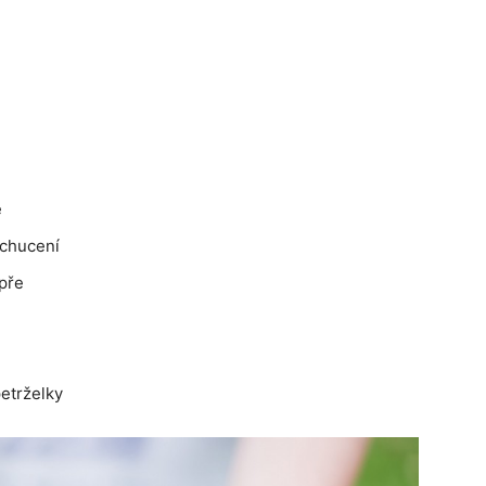
e
ochucení
pře
etrželky