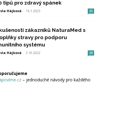
0 tipů pro zdravý spánek
vla Hájková
-
16.1.2023
35
kušenosti zákazníků NaturaMed s
oplňky stravy pro podporu
munitního systému
vla Hájková
-
3.10.2022
38
oporučujeme
apovíme.cz
– jednoduché návody pro každého