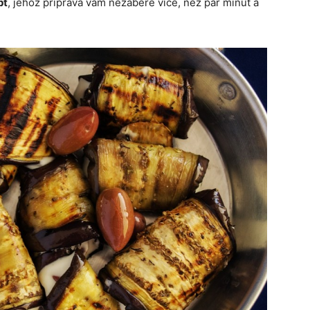
pt
, jehož příprava vám nezabere více, než pár minut a