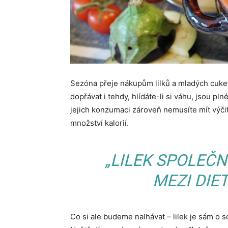
Sezóna přeje nákupům lilků a mladých cuket.
dopřávat i tehdy, hlídáte-li si váhu, jsou pl
jejich konzumaci zároveň nemusíte mít výči
množství kalorií.
„LILEK SPOLEČ
MEZI DIE
Co si ale budeme nalhávat – lilek je sám o 