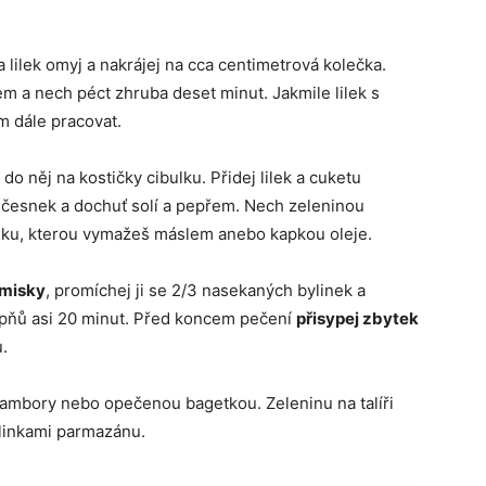
a lilek omyj a nakrájej na cca centimetrová kolečka.
m a nech péct zhruba deset minut. Jakmile lilek s
ím dále pracovat.
 do něj na kostičky cibulku. Přidej lilek a cuketu
u, česnek a dochuť solí a pepřem. Nech zeleninou
isku, kterou vymažeš máslem anebo kapkou oleje.
 misky
, promíchej ji se 2/3 nasekaných bylinek a
upňů asi 20 minut. Před koncem pečení
přisypej zbytek
u.
ambory nebo opečenou bagetkou. Zeleninu na talíři
blinkami parmazánu.