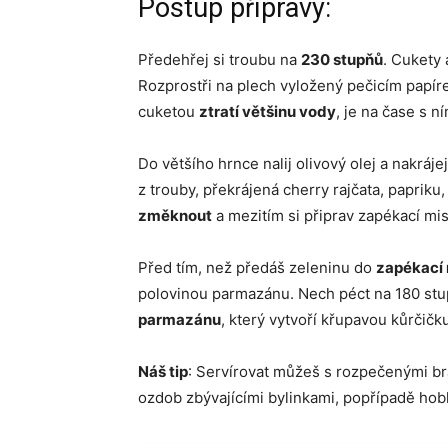
Postup přípravy:
Předehřej si troubu na
230 stupňů
. Cukety 
Rozprostři na plech vyložený pečicím papíre
cuketou
ztratí většinu vody
, je na čase s n
Do většího hrnce nalij olivový olej a nakrájej
z trouby, překrájená cherry rajčata, paprik
změknout
a mezitím si připrav zapékací m
Před tím, než předáš zeleninu do
zapékací
polovinou parmazánu. Nech péct na 180 st
parmazánu
, který vytvoří křupavou kůrčičk
Náš tip
: Servírovat můžeš s rozpečenými br
ozdob zbývajícími bylinkami, popřípadě ho