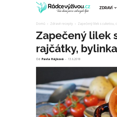
RádceVýživo
ZDRAVÍ
Domů
Zdravé recepty
Zapečený lilek s cuketou,
Zapečený lilek 
rajčátky, bylin
Od
Pavla Hájková
-
13.6.2018