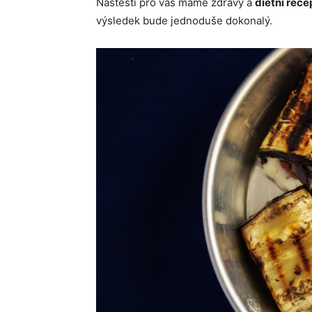
Naštěstí pro vás máme zdravý a
dietní rece
výsledek bude jednoduše dokonalý.